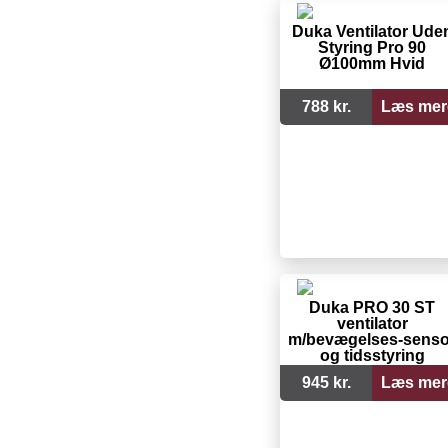
Duka Ventilator Ude
Styring Pro 90
Ø100mm Hvid
788 kr.
Læs mer
Duka PRO 30 ST
ventilator
m/bevægelses-senso
og tidsstyring
945 kr.
Læs mer