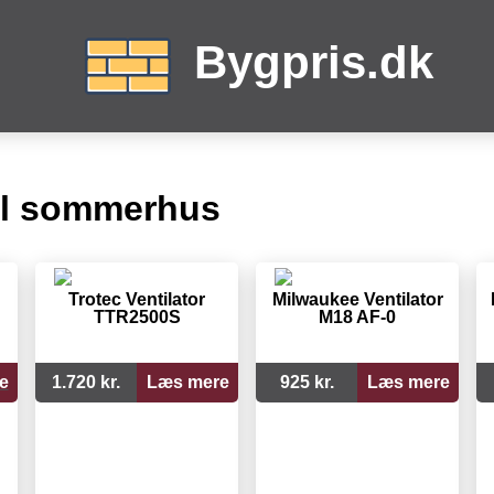
Bygpris.dk
til sommerhus
Trotec Ventilator
Milwaukee Ventilator
TTR2500S
M18 AF-0
e
1.720 kr.
Læs mere
925 kr.
Læs mere