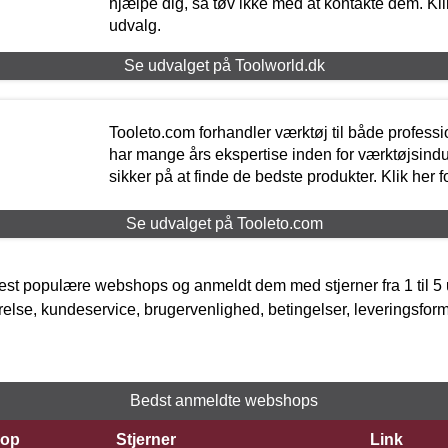
hjælpe dig, så tøv ikke med at kontakte dem. Klik
udvalg.
Se udvalget på Toolworld.dk
Tooleto.com forhandler værktøj til både profess
har mange års ekspertise inden for værktøjsindu
sikker på at finde de bedste produkter. Klik her f
Se udvalget på Tooleto.com
t populære webshops og anmeldt dem med stjerner fra 1 til 5 ud
rrelse, kundeservice, brugervenlighed, betingelser, leveringsfor
Bedst anmeldte webshops
op
Stjerner
Link