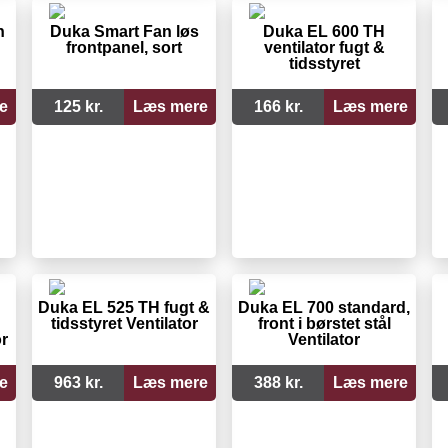
n
Duka Smart Fan løs
Duka EL 600 TH
frontpanel, sort
ventilator fugt &
tidsstyret
e
125 kr.
Læs mere
166 kr.
Læs mere
Duka EL 525 TH fugt &
Duka EL 700 standard,
tidsstyret Ventilator
front i børstet stål
r
Ventilator
e
963 kr.
Læs mere
388 kr.
Læs mere