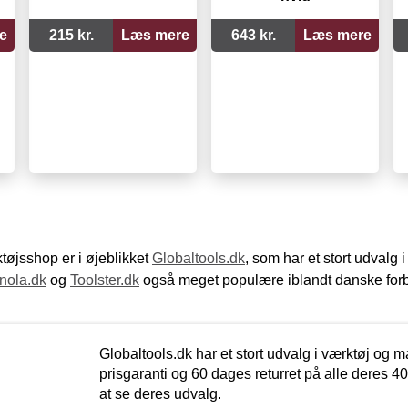
e
215 kr.
Læs mere
643 kr.
Læs mere
øjsshop er i øjeblikket
Globaltools.dk
, som har et stort udvalg
nola.dk
og
Toolster.dk
også meget populære iblandt danske for
Globaltools.dk har et stort udvalg i værktøj og m
prisgaranti og 60 dages returret på alle deres 40.
at se deres udvalg.