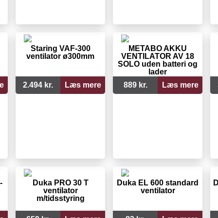
Staring VAF-300
METABO AKKU
ventilator ø300mm
VENTILATOR AV 18
SOLO uden batteri og
lader
e
2.494 kr.
Læs mere
889 kr.
Læs mere
-
Duka PRO 30 T
Duka EL 600 standard
D
ventilator
ventilator
m/tidsstyring