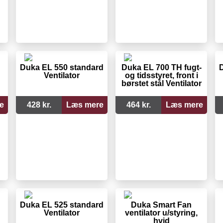
Duka EL 550 standard
Duka EL 700 TH fugt-
D
Ventilator
og tidsstyret, front i
børstet stål Ventilator
e
428 kr.
Læs mere
464 kr.
Læs mere
Duka EL 525 standard
Duka Smart Fan
Ventilator
ventilator u/styring,
hvid