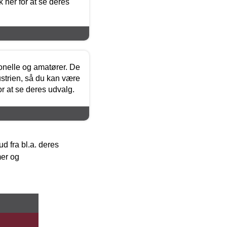
 her for at se deres
ionelle og amatører. De
strien, så du kan være
or at se deres udvalg.
 fra bl.a. deres
mer og