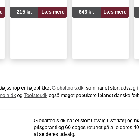
e
215 kr.
Læs mere
643 kr.
Læs mere
øjsshop er i øjeblikket
Globaltools.dk
, som har et stort udvalg
nola.dk
og
Toolster.dk
også meget populære iblandt danske for
Globaltools.dk har et stort udvalg i værktøj og m
prisgaranti og 60 dages returret på alle deres 40.
at se deres udvalg.