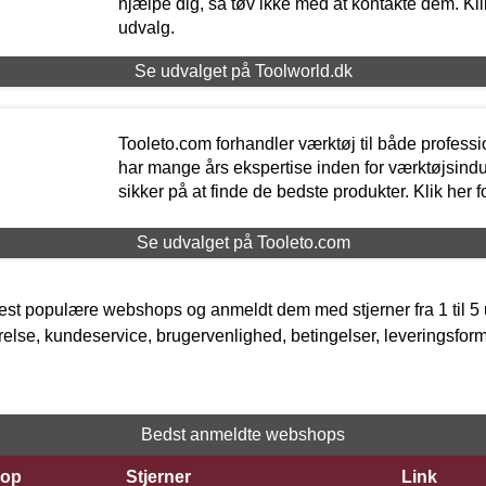
hjælpe dig, så tøv ikke med at kontakte dem. Klik
udvalg.
Se udvalget på Toolworld.dk
Tooleto.com forhandler værktøj til både profess
har mange års ekspertise inden for værktøjsindu
sikker på at finde de bedste produkter. Klik her f
Se udvalget på Tooleto.com
t populære webshops og anmeldt dem med stjerner fra 1 til 5 ud
rrelse, kundeservice, brugervenlighed, betingelser, leveringsfor
Bedst anmeldte webshops
op
Stjerner
Link