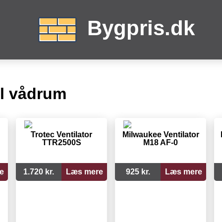
Bygpris.dk
til vådrum
Trotec Ventilator
Milwaukee Ventilator
TTR2500S
M18 AF-0
e
1.720 kr.
Læs mere
925 kr.
Læs mere