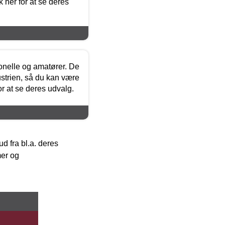
 her for at se deres
ionelle og amatører. De
strien, så du kan være
or at se deres udvalg.
 fra bl.a. deres
mer og