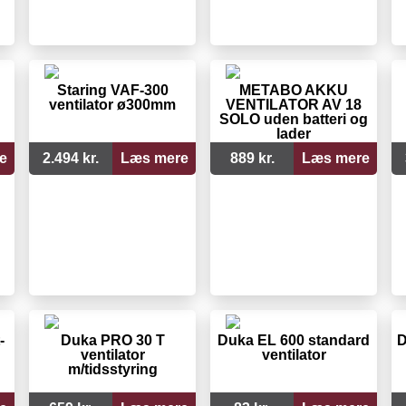
Staring VAF-300
METABO AKKU
ventilator ø300mm
VENTILATOR AV 18
SOLO uden batteri og
lader
e
2.494 kr.
Læs mere
889 kr.
Læs mere
-
Duka PRO 30 T
Duka EL 600 standard
D
ventilator
ventilator
m/tidsstyring