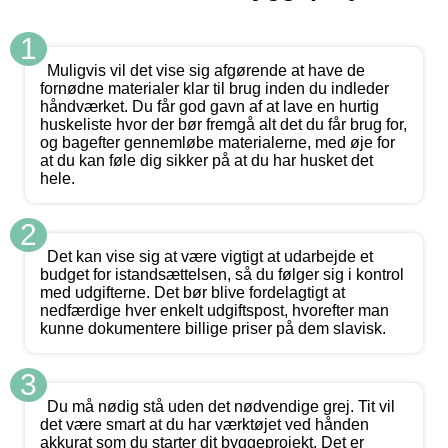
1
Muligvis vil det vise sig afgørende at have de
fornødne materialer klar til brug inden du indleder
håndværket. Du får god gavn af at lave en hurtig
huskeliste hvor der bør fremgå alt det du får brug for,
og bagefter gennemløbe materialerne, med øje for
at du kan føle dig sikker på at du har husket det
hele.
2
Det kan vise sig at være vigtigt at udarbejde et
budget for istandsættelsen, så du følger sig i kontrol
med udgifterne. Det bør blive fordelagtigt at
nedfærdige hver enkelt udgiftspost, hvorefter man
kunne dokumentere billige priser på dem slavisk.
3
Du må nødig stå uden det nødvendige grej. Tit vil
det være smart at du har værktøjet ved hånden
akkurat som du starter dit byggeprojekt. Det er