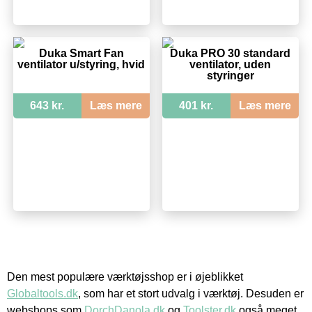
Duka Smart Fan
Duka PRO 30 standard
ventilator u/styring, hvid
ventilator, uden
styringer
643 kr.
Læs mere
401 kr.
Læs mere
Den mest populære værktøjsshop er i øjeblikket
Globaltools.dk
, som har et stort udvalg i værktøj. Desuden er
webshops som
DorchDanola.dk
og
Toolster.dk
også meget