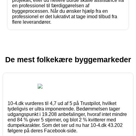
projektet, eller du hellere burde skaffe assistance fra
en professionel til færdiggørelsen af
byggeprocessen. Når du ønsker hjælp fra en
professionel er det lukrativt at tage imod tilbud fra
flere leverandører.
De mest folkekære byggemarkeder
10-4.dk vurderes til 4,7 ud af 5 på Trustpilot, hvilket
tydeligvis er ultra imponerende. Bedømmelsen tager
udgangspunkt i 19.208 anbefalinger, hvoraf intet mindre
end 84 % giver 5 stjerner, og blot 2 % kvitterer med
dumpekarakter. Som det ser ud nu har 10-4.dk 43.202
følgere på deres Facebook-side.