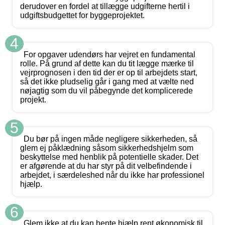
derudover en fordel at tillægge udgifterne hertil i
udgiftsbudgettet for byggeprojektet.
4
For opgaver udendørs har vejret en fundamental
rolle. På grund af dette kan du tit lægge mærke til
vejrprognosen i den tid der er op til arbejdets start,
så det ikke pludselig går i gang med at vælte ned
nøjagtig som du vil påbegynde det komplicerede
projekt.
5
Du bør på ingen måde negligere sikkerheden, så
glem ej påklædning såsom sikkerhedshjelm som
beskyttelse med henblik på potentielle skader. Det
er afgørende at du har styr på dit velbefindende i
arbejdet, i særdeleshed når du ikke har professionel
hjælp.
6
Glem ikke at du kan hente hjælp rent økonomisk til