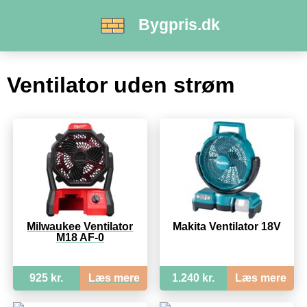
Bygpris.dk
Ventilator uden strøm
Milwaukee Ventilator
Makita Ventilator 18V
M18 AF-0
925 kr.
Læs mere
1.240 kr.
Læs mere