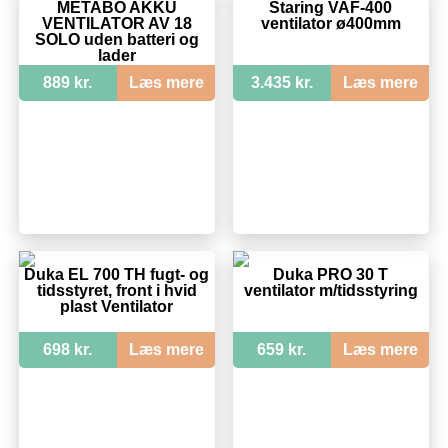
METABO AKKU
Staring VAF-400
VENTILATOR AV 18
ventilator ø400mm
SOLO uden batteri og
lader
889 kr.
Læs mere
3.435 kr.
Læs mere
Duka EL 700 TH fugt- og
Duka PRO 30 T
tidsstyret, front i hvid
ventilator m/tidsstyring
plast Ventilator
698 kr.
Læs mere
659 kr.
Læs mere