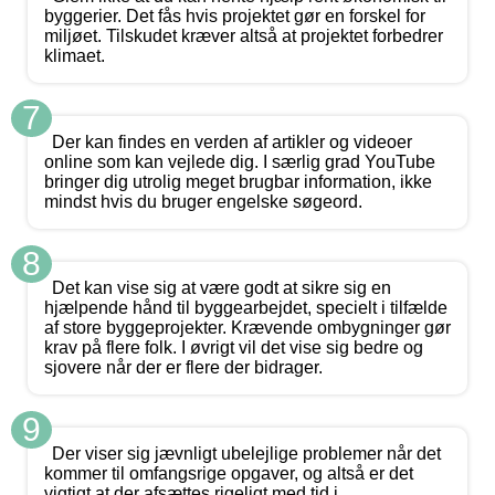
byggerier. Det fås hvis projektet gør en forskel for
miljøet. Tilskudet kræver altså at projektet forbedrer
klimaet.
7
Der kan findes en verden af artikler og videoer
online som kan vejlede dig. I særlig grad YouTube
bringer dig utrolig meget brugbar information, ikke
mindst hvis du bruger engelske søgeord.
8
Det kan vise sig at være godt at sikre sig en
hjælpende hånd til byggearbejdet, specielt i tilfælde
af store byggeprojekter. Krævende ombygninger gør
krav på flere folk. I øvrigt vil det vise sig bedre og
sjovere når der er flere der bidrager.
9
Der viser sig jævnligt ubelejlige problemer når det
kommer til omfangsrige opgaver, og altså er det
vigtigt at der afsættes rigeligt med tid i