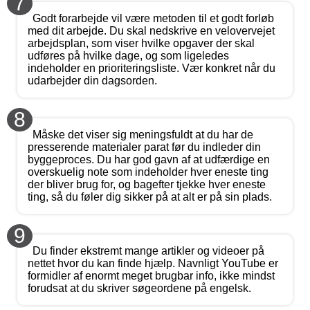
7
Godt forarbejde vil være metoden til et godt forløb
med dit arbejde. Du skal nedskrive en velovervejet
arbejdsplan, som viser hvilke opgaver der skal
udføres på hvilke dage, og som ligeledes
indeholder en prioriteringsliste. Vær konkret når du
udarbejder din dagsorden.
8
Måske det viser sig meningsfuldt at du har de
presserende materialer parat før du indleder din
byggeproces. Du har god gavn af at udfærdige en
overskuelig note som indeholder hver eneste ting
der bliver brug for, og bagefter tjekke hver eneste
ting, så du føler dig sikker på at alt er på sin plads.
9
Du finder ekstremt mange artikler og videoer på
nettet hvor du kan finde hjælp. Navnligt YouTube er
formidler af enormt meget brugbar info, ikke mindst
forudsat at du skriver søgeordene på engelsk.