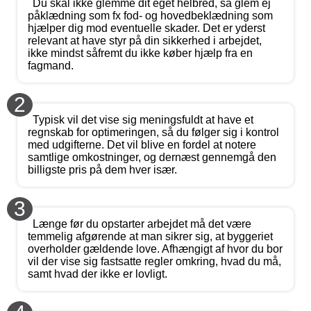
Du skal ikke glemme dit eget helbred, så glem ej
påklædning som fx fod- og hovedbeklædning som
hjælper dig mod eventuelle skader. Det er yderst
relevant at have styr på din sikkerhed i arbejdet,
ikke mindst såfremt du ikke køber hjælp fra en
fagmand.
2
Typisk vil det vise sig meningsfuldt at have et
regnskab for optimeringen, så du følger sig i kontrol
med udgifterne. Det vil blive en fordel at notere
samtlige omkostninger, og dernæst gennemgå den
billigste pris på dem hver især.
3
Længe før du opstarter arbejdet må det være
temmelig afgørende at man sikrer sig, at byggeriet
overholder gældende love. Afhængigt af hvor du bor
vil der vise sig fastsatte regler omkring, hvad du må,
samt hvad der ikke er lovligt.