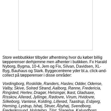
Store webbutikker tilbyder afhentning hvor du køber billig
tæpperenser derhjemme men afhenter i butikken. Fx Harald
Nyborg, Bygma, 10-4, Jem og Fix, Silvan, Davidsen, XL-
Byg, Bauhaus og Stark. Byggecentrene yder bl.a. click-and-
collect på tæpperenser i disse områder:
Vordingborg, Roskilde, Randers, Haslev, Odder, Odense,
Valby, Skive, Solrød Strand, Aalborg, Rønne, Fredericia,
Ringsted, Herlev, Dragør, Helsingør, Ikast, Gladsaxe,
Risskov, Allerød, Jyllinge, Rødovre, Virum, Hvidovre,
Silkeborg, Vanløse, Kolding, Lillerød, Taastrup, Esbjerg,
Herning, Lystrup, Ishøj, Struer, Åbyhøj, Svendborg,
Frederikssund, Holstebro, Tilst, Slagelse, Kalundborg,