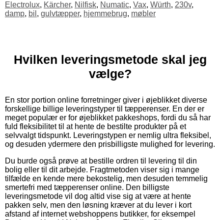
Electrolux
,
Kärcher
,
Nilfisk
,
Numatic
,
Vax
,
Würth
,
230v
,
damp
,
bil
,
gulvtæpper
,
hjemmebrug
,
møbler
Hvilken leveringsmetode skal jeg
vælge?
En stor portion online forretninger giver i øjeblikket diverse
forskellige billige leveringstyper til tæpperenser. En der er
meget populær er for øjeblikket pakkeshops, fordi du så har
fuld fleksibilitet til at hente de bestilte produkter på et
selvvalgt tidspunkt. Leveringstypen er nemlig ultra fleksibel,
og desuden ydermere den prisbilligste mulighed for levering.
Du burde også prøve at bestille ordren til levering til din
bolig eller til dit arbejde. Fragtmetoden viser sig i mange
tilfælde en kende mere bekostelig, men desuden temmelig
smertefri med tæpperenser online. Den billigste
leveringsmetode vil dog altid vise sig at være at hente
pakken selv, men den løsning kræver at du lever i kort
afstand af internet webshoppens butikker, for eksempel