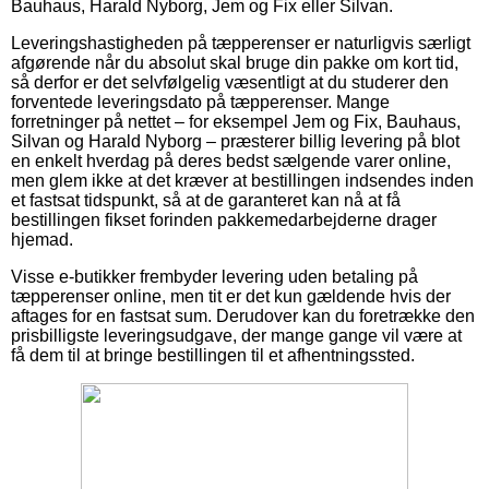
Bauhaus, Harald Nyborg, Jem og Fix eller Silvan.
Leveringshastigheden på tæpperenser er naturligvis særligt
afgørende når du absolut skal bruge din pakke om kort tid,
så derfor er det selvfølgelig væsentligt at du studerer den
forventede leveringsdato på tæpperenser. Mange
forretninger på nettet – for eksempel Jem og Fix, Bauhaus,
Silvan og Harald Nyborg – præsterer billig levering på blot
en enkelt hverdag på deres bedst sælgende varer online,
men glem ikke at det kræver at bestillingen indsendes inden
et fastsat tidspunkt, så at de garanteret kan nå at få
bestillingen fikset forinden pakkemedarbejderne drager
hjemad.
Visse e-butikker frembyder levering uden betaling på
tæpperenser online, men tit er det kun gældende hvis der
aftages for en fastsat sum. Derudover kan du foretrække den
prisbilligste leveringsudgave, der mange gange vil være at
få dem til at bringe bestillingen til et afhentningssted.