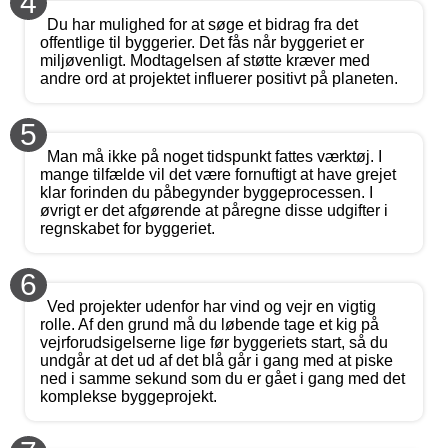
4
Du har mulighed for at søge et bidrag fra det
offentlige til byggerier. Det fås når byggeriet er
miljøvenligt. Modtagelsen af støtte kræver med
andre ord at projektet influerer positivt på planeten.
5
Man må ikke på noget tidspunkt fattes værktøj. I
mange tilfælde vil det være fornuftigt at have grejet
klar forinden du påbegynder byggeprocessen. I
øvrigt er det afgørende at påregne disse udgifter i
regnskabet for byggeriet.
6
Ved projekter udenfor har vind og vejr en vigtig
rolle. Af den grund må du løbende tage et kig på
vejrforudsigelserne lige før byggeriets start, så du
undgår at det ud af det blå går i gang med at piske
ned i samme sekund som du er gået i gang med det
komplekse byggeprojekt.