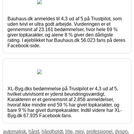
Bauhaus.dk anmeldes til 4,3 ud af 5 på Trustpilot, som
uden tvivl er ultra godt arbejde. Vurderingen er et
gennemsnit af 23.161 bedømmelser, hvor hele 69 %
giver topkarakter, og alene 8 % giver den dårligste
rating. I øjeblikket har Bauhaus.dk 56.023 fans på deres
Facebook-side.
XL-Byg.dks bedømmelse på Trustpilot er 4,3 ud af 5,
hvilket utvivlsomt er yderst beundringsværdigt.
Karakteren er et gennemsnit af 2.856 anmeldelser,
hvoraf ikke mindre end 59 % har givet topkarakter, og
bare 9 % har givet dumpekarakter. Indtil videre har XL-
Byg.dk 67.935 Facebook-fans.
automatisk
,
hånd
,
håndholdt
,
lille
,
mini
,
professionel
,
dyson
,