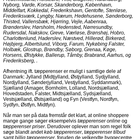
Nyborg, Varde, Korsør, Skanderborg, København,
Middelfart, Kokkedal, Frederikshavn, Gentofte, Stenløse,
Frederiksværk, Lyngby, Nærum, Hedehusene, Sønderborg,
Thisted, Vallensbæk, Hjørring, Vejle, Aabenraa,
Brønderslev, Hørsholm, Hedensted, Nørresundby,
Rudersdal, Nakskov, Greve, Værløse, Brønshøj, Hobro,
Charlottenlund, Haderslev, Næstved, Hillerød, Birkerød,
Højbjerg, Albertslund, Viborg, Farum, Nykøbing Falster,
Holbæk, Glostrup, Brøndby, Søborg, Grenaa, Køge,
Horsens, Ølstykke, Ballerup, Tårnby, Brabrand, Aarhus, og
Frederiksberg, .
Afhentning ift. tæpperenser er muligt i samtlige dele af
Danmark: Jylland (Midtjylland, Østjylland, Sydjylland,
Nordjylland, Sønderjylland, Vestjylland, Syddanmark),
Sjælland (Amager, Bornholm, Lolland, Nordsjælland,
Hovedstaden, Falster, Midtsjælland, Sydsjælland,
Vestsjælland, Østsjælland) og Fyn (Vestfyn, Nordfyn,
Sydfyn, Østfyn, Midtfyn).
Når man ser på data fremstår det klart, at online shoppere
mange gange søger eksempelvis
tæpperenser online
og
tæpperenser priser
. Derudover oplever man som regel folk
søge blandt andet
køb tæpperenser
,
tæpperenser tilbud
samt
billig tæpperenser
, foruden de velkendte byggecentre