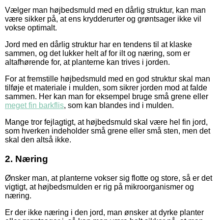
Vælger man højbedsmuld med en dårlig struktur, kan man
være sikker på, at ens krydderurter og grøntsager ikke vil
vokse optimalt.
Jord med en dårlig struktur har en tendens til at klaske
sammen, og det lukker helt af for ilt og næring, som er
altafhørende for, at planterne kan trives i jorden.
For at fremstille højbedsmuld med en god struktur skal man
tilføje et materiale i mulden, som sikrer jorden mod at falde
sammen. Her kan man for eksempel bruge små grene eller
meget fin barkflis
, som kan blandes ind i mulden.
Mange tror fejlagtigt, at højbedsmuld skal være hel fin jord,
som hverken indeholder små grene eller små sten, men det
skal den altså ikke.
2. Næring
Ønsker man, at planterne vokser sig flotte og store, så er det
vigtigt, at højbedsmulden er rig på mikroorganismer og
næring.
Er der ikke næring i den jord, man ønsker at dyrke planter