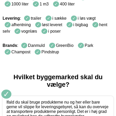
1000 liter
1 m3
400 liter
Levering
:
trailer
i sække
i løs vægt
afhentning
løst leveret
i bigbag
hent
selv
vognlæs
i poser
Brands
:
Danmuld
GreenBio
Park
Champost
Pindstrup
Hvilket byggemarked skal du
vælge?
✓
Ifald du skal bruge produkterne nu og her eller bare
gerne vil slippe for leveringsgebyret, så kan du overveje
at transportere produkterne personligt. Det er i høj grad