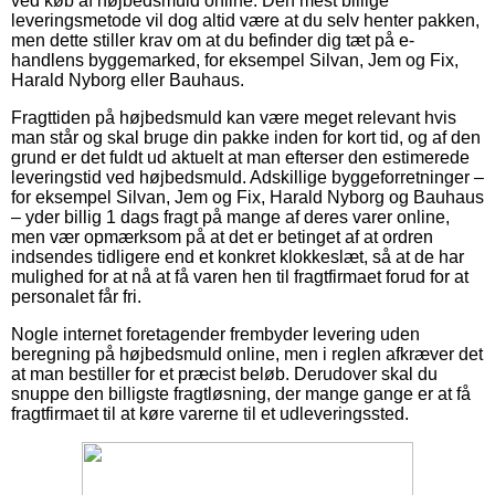
ved køb af højbedsmuld online. Den mest billige
leveringsmetode vil dog altid være at du selv henter pakken,
men dette stiller krav om at du befinder dig tæt på e-
handlens byggemarked, for eksempel Silvan, Jem og Fix,
Harald Nyborg eller Bauhaus.
Fragttiden på højbedsmuld kan være meget relevant hvis
man står og skal bruge din pakke inden for kort tid, og af den
grund er det fuldt ud aktuelt at man efterser den estimerede
leveringstid ved højbedsmuld. Adskillige byggeforretninger –
for eksempel Silvan, Jem og Fix, Harald Nyborg og Bauhaus
– yder billig 1 dags fragt på mange af deres varer online,
men vær opmærksom på at det er betinget af at ordren
indsendes tidligere end et konkret klokkeslæt, så at de har
mulighed for at nå at få varen hen til fragtfirmaet forud for at
personalet får fri.
Nogle internet foretagender frembyder levering uden
beregning på højbedsmuld online, men i reglen afkræver det
at man bestiller for et præcist beløb. Derudover skal du
snuppe den billigste fragtløsning, der mange gange er at få
fragtfirmaet til at køre varerne til et udleveringssted.