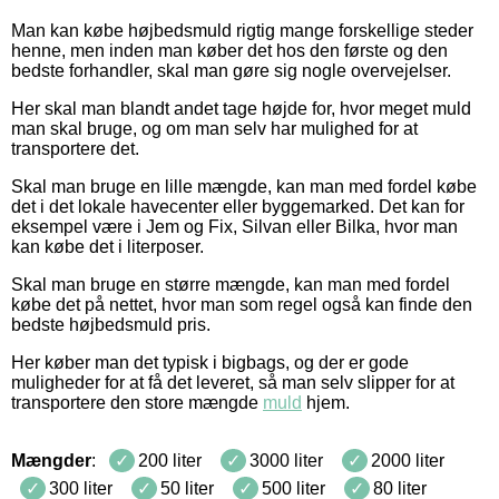
Man kan købe højbedsmuld rigtig mange forskellige steder
henne, men inden man køber det hos den første og den
bedste forhandler, skal man gøre sig nogle overvejelser.
Her skal man blandt andet tage højde for, hvor meget muld
man skal bruge, og om man selv har mulighed for at
transportere det.
Skal man bruge en lille mængde, kan man med fordel købe
det i det lokale havecenter eller byggemarked. Det kan for
eksempel være i Jem og Fix, Silvan eller Bilka, hvor man
kan købe det i literposer.
Skal man bruge en større mængde, kan man med fordel
købe det på nettet, hvor man som regel også kan finde den
bedste højbedsmuld pris.
Her køber man det typisk i bigbags, og der er gode
muligheder for at få det leveret, så man selv slipper for at
transportere den store mængde
muld
hjem.
Mængder
:
200 liter
3000 liter
2000 liter
300 liter
50 liter
500 liter
80 liter