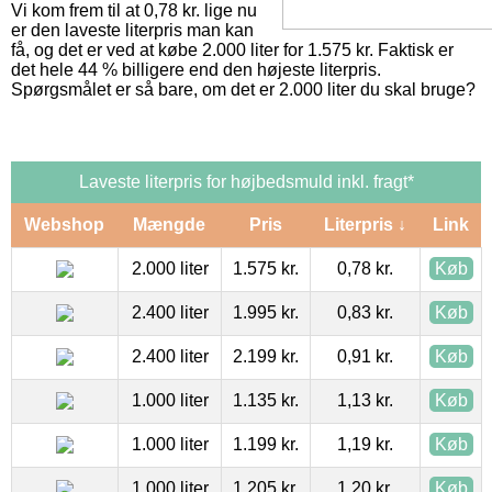
Vi kom frem til at 0,78 kr. lige nu
er den laveste literpris man kan
få, og det er ved at købe 2.000 liter for 1.575 kr. Faktisk er
det hele 44 % billigere end den højeste literpris.
Spørgsmålet er så bare, om det er 2.000 liter du skal bruge?
Laveste literpris for højbedsmuld inkl. fragt*
Webshop
Mængde
Pris
Literpris ↓
Link
2.000 liter
1.575 kr.
0,78 kr.
Køb
2.400 liter
1.995 kr.
0,83 kr.
Køb
2.400 liter
2.199 kr.
0,91 kr.
Køb
1.000 liter
1.135 kr.
1,13 kr.
Køb
1.000 liter
1.199 kr.
1,19 kr.
Køb
1.000 liter
1.205 kr.
1,20 kr.
Køb