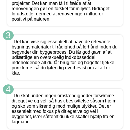
projekter. Det kan man få i tilfælde af at
renoveringen gør en forskel for miljøet. Bidraget
forudsætter dermed at renoveringen influerer
positivt på naturen.
3
Det kan vise sig essentielt at have de relevante
bygningsmaterialer til rådighed på forhånd inden du
begynder din byggeproces. Du får god gavn af at
udfærdige en overskuelig indkøbsseddel
indeholdende alt du får brug for, og bagefter tjekke
punkterne, så du føler dig overbevist om at alt er
klar.
4
Du skal unden ingen omstændigheder forsømme
dit eget ve og vel, så husk beskyttelse såsom hjelm
og sko som sikrer dig mod mulige ulykker. Det er
essentielt med fokus på dit eget ve og vel i
byggeriet, især såfremt du ikke skaffer hjælp fra en
fagmand.