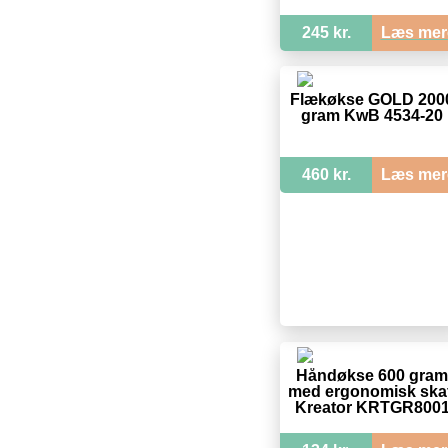
245 kr.
Læs mer
Flækøkse GOLD 200
gram KwB 4534-20
460 kr.
Læs mer
Håndøkse 600 gram
med ergonomisk ska
Kreator KRTGR800