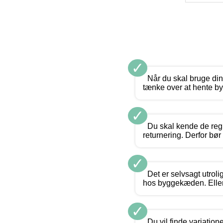
✓
Når du skal bruge di
tænke over at hente by
✓
Du skal kende de reg
returnering. Derfor bør
✓
Det er selvsagt utrol
hos byggekæden. Eller
✓
Du vil finde variation