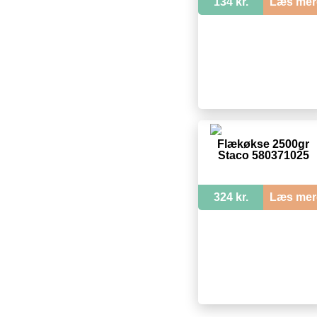
134 kr.
Læs mer
Flækøkse 2500gr
Staco 580371025
324 kr.
Læs mer