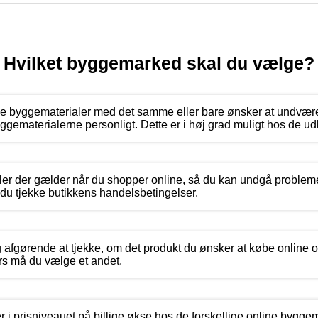
Hvilket byggemarked skal du vælge?
ne byggematerialer med det samme eller bare ønsker at undvære
ggematerialerne personligt. Dette er i høj grad muligt hos de 
ler der gælder når du shopper online, så du kan undgå proble
 du tjekke butikkens handelsbetingelser.
ig afgørende at tjekke, om det produkt du ønsker at købe online 
s må du vælge et andet.
er i prisniveauet på billige økse hos de forskellige online bygge