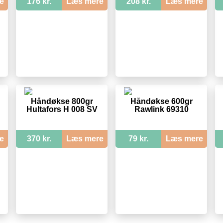
e
176 kr.
Læs mere
208 kr.
Læs mere
Håndøkse 800gr
Håndøkse 600gr
Hultafors H 008 SV
Rawlink 69310
e
370 kr.
Læs mere
79 kr.
Læs mere