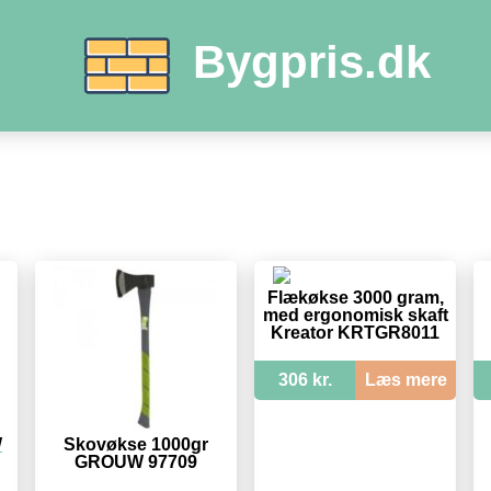
Bygpris.dk
Flækøkse 3000 gram,
med ergonomisk skaft
Kreator KRTGR8011
306 kr.
Læs mere
W
Skovøkse 1000gr
GROUW 97709