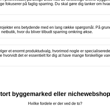
ige fokuserer på faglig sparring. Du skal gøre dig tanker om hva
ojekter ens betydende med en lang række spørgsmål. På grund
 netbutik, hvor du bliver tilbudt sparring omkring økse.
lger et enormt produktudvalg, hvorimod nogle er specialiserede
te hvorvidt det er essentielt for dig at have mange forskellige var
tort byggemarked eller nichewebsho
Hvilke fordele er der ved de to?