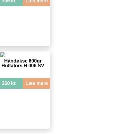
306 kr.
Læs mere
Håndøkse 600gr
Hultafors H 006 SV
360 kr.
Læs mere