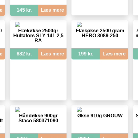
e
145 kr.
Læs mere
0
Flækøkse 2500gr
Flækøkse 2500 gram
Hultafors SLY 141-2,5
HERO 3089-250
m
RA
e
882 kr.
Læs mere
199 kr.
Læs mere
Håndøkse 900gr
Økse 910g GROUW
ft
Staco 580371090
1