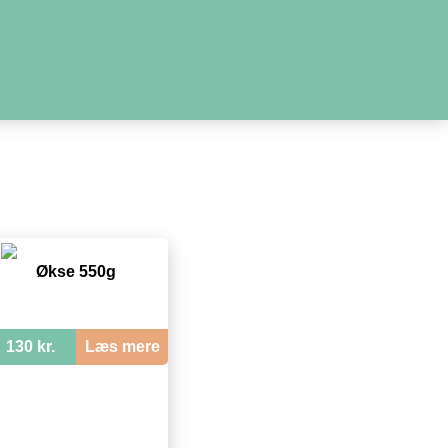
Økse 550g
130 kr.
Læs mere