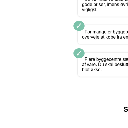
gode priser, imens øvr
vigtigst.
✓
For mange er byggepr
overveje at købe fra en
✓
Flere byggecentre sæ
af vare. Du skal beslut
blot økse.
S