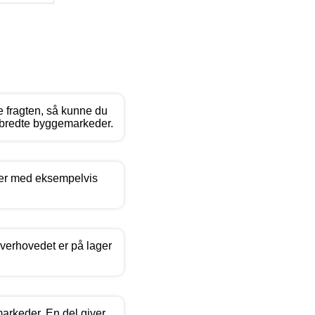
 fragten, så kunne du
udbredte byggemarkeder.
mer med eksempelvis
overhovedet er på lager
markeder. En del giver