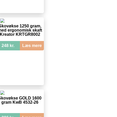
Skovøkse 1250 gram,
ed ergonomisk skaft
Kreator KRTGR8002
248 kr.
Læs mere
Skovøkse GOLD 1600
gram KwB 4532-26