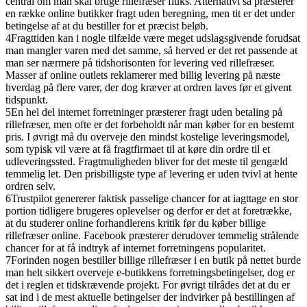
central om man skal bruge rillefræser fluks. Alternativt så præsterer
en række online butikker fragt uden beregning, men tit er det under
betingelse af at du bestiller for et præcist beløb.
4
Fragttiden kan i nogle tilfælde være meget udslagsgivende forudsat
man mangler varen med det samme, så herved er det ret passende at
man ser nærmere på tidshorisonten for levering ved rillefræser.
Masser af online outlets reklamerer med billig levering på næste
hverdag på flere varer, der dog kræver at ordren laves før et givent
tidspunkt.
5
En hel del internet forretninger præsterer fragt uden betaling på
rillefræser, men ofte er det forbeholdt når man køber for en bestemt
pris. I øvrigt må du overveje den mindst kostelige leveringsmodel,
som typisk vil være at få fragtfirmaet til at køre din ordre til et
udleveringssted. Fragtmuligheden bliver for det meste til gengæld
temmelig let. Den prisbilligste type af levering er uden tvivl at hente
ordren selv.
6
Trustpilot genererer faktisk passelige chancer for at iagttage en stor
portion tidligere brugeres oplevelser og derfor er det at foretrække,
at du studerer online forhandlerens kritik før du køber billige
rillefræser online. Facebook præsterer derudover temmelig strålende
chancer for at få indtryk af internet forretningens popularitet.
7
Forinden nogen bestiller billige rillefræser i en butik på nettet burde
man helt sikkert overveje e-butikkens forretningsbetingelser, dog er
det i reglen et tidskrævende projekt. For øvrigt tilrådes det at du er
sat ind i de mest aktuelle betingelser der indvirker på bestillingen af