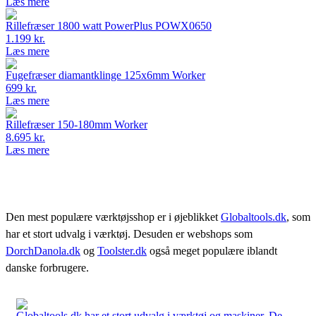
Læs mere
Rillefræser 1800 watt PowerPlus POWX0650
1.199 kr.
Læs mere
Fugefræser diamantklinge 125x6mm Worker
699 kr.
Læs mere
Rillefræser 150-180mm Worker
8.695 kr.
Læs mere
Den mest populære værktøjsshop er i øjeblikket
Globaltools.dk
, som
har et stort udvalg i værktøj. Desuden er webshops som
DorchDanola.dk
og
Toolster.dk
også meget populære iblandt
danske forbrugere.
Globaltools.dk har et stort udvalg i værktøj og maskiner. De