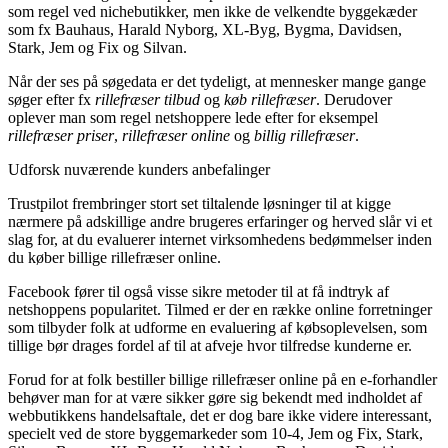
som regel ved nichebutikker, men ikke de velkendte byggekæder
som fx Bauhaus, Harald Nyborg, XL-Byg, Bygma, Davidsen,
Stark, Jem og Fix og Silvan.
Når der ses på søgedata er det tydeligt, at mennesker mange gange
søger efter fx
rillefræser tilbud
og
køb rillefræser
. Derudover
oplever man som regel netshoppere lede efter for eksempel
rillefræser priser
,
rillefræser online
og
billig rillefræser
.
Udforsk nuværende kunders anbefalinger
Trustpilot frembringer stort set tiltalende løsninger til at kigge
nærmere på adskillige andre brugeres erfaringer og herved slår vi et
slag for, at du evaluerer internet virksomhedens bedømmelser inden
du køber billige rillefræser online.
Facebook fører til også visse sikre metoder til at få indtryk af
netshoppens popularitet. Tilmed er der en række online forretninger
som tilbyder folk at udforme en evaluering af købsoplevelsen, som
tillige bør drages fordel af til at afveje hvor tilfredse kunderne er.
Forud for at folk bestiller billige rillefræser online på en e-forhandler
behøver man for at være sikker gøre sig bekendt med indholdet af
webbutikkens handelsaftale, det er dog bare ikke videre interessant,
specielt ved de store byggemarkeder som 10-4, Jem og Fix, Stark,