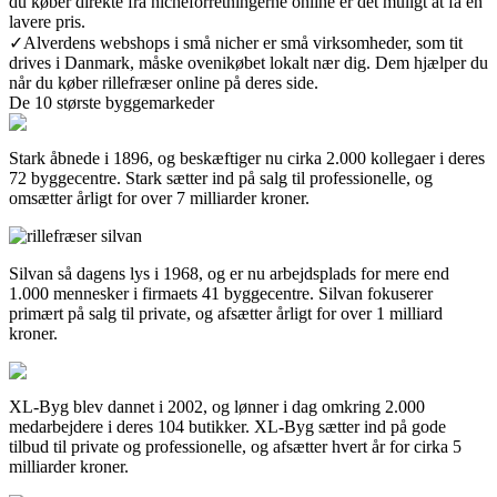
du køber direkte fra nicheforretningerne online er det muligt at få en
lavere pris.
✓
Alverdens webshops i små nicher er små virksomheder, som tit
drives i Danmark, måske ovenikøbet lokalt nær dig. Dem hjælper du
når du køber rillefræser online på deres side.
De 10 største byggemarkeder
Stark åbnede i 1896, og beskæftiger nu cirka 2.000 kollegaer i deres
72 byggecentre. Stark sætter ind på salg til professionelle, og
omsætter årligt for over 7 milliarder kroner.
Silvan så dagens lys i 1968, og er nu arbejdsplads for mere end
1.000 mennesker i firmaets 41 byggecentre. Silvan fokuserer
primært på salg til private, og afsætter årligt for over 1 milliard
kroner.
XL-Byg blev dannet i 2002, og lønner i dag omkring 2.000
medarbejdere i deres 104 butikker. XL-Byg sætter ind på gode
tilbud til private og professionelle, og afsætter hvert år for cirka 5
milliarder kroner.