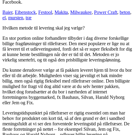
Facebook.
Baier
,
Eibenstock
,
Festool
,
Makita
,
Milwaukee
,
Power Craft
,
beton
,
el
,
mursten
,
træ
Hvilken metode til levering skal jeg vælge?
En stor portion online forhandlere tilbyder i dag diverse forskellige
billige fragtløsninger til rillefræser. Den mest populære er lige nu at
få leveret til et udleveringssted, fordi det så er super fleksibelt for dig
at kunne hente bestillingen når der er tid til det. Metoden er jo
virkelig smertefri, og tit også den prisbilligste leveringsløsning.
Du kunne derudover vælge at få pakken leveret hjem til hvor du bor
eller til dit arbejde. Muligheden viser sig jævnligt et hak mindre
billig, men også rigtig fleksibel med rillefræser online. Den billigste
mulighed for fragt vil dog altid være at du selv henter pakken,
hvilket dog forudsætter at du bor i nærheden af internet
forretningens byggemarked, fx Bauhaus, Silvan, Harald Nyborg
eller Jem og Fix.
Leveringstidspunktet på rillefræser er rigtig essentiel om man har
behov for produktet om kort tid, så af den grund er det i sandhed
meningsfuldt at vi ser den forventede leveringstid på rillefræser. De
fleste forretninger på nettet – for eksempel Silvan, Jem og Fix,
Bauhaus og Harald Nyborg – udlover billig levering på