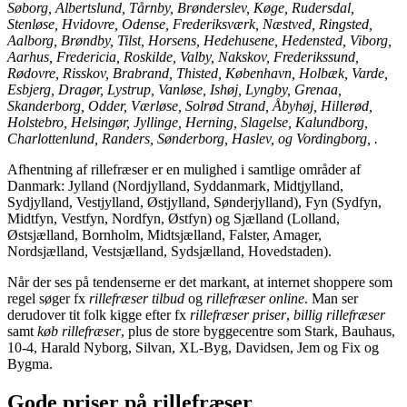
Søborg, Albertslund, Tårnby, Brønderslev, Køge, Rudersdal,
Stenløse, Hvidovre, Odense, Frederiksværk, Næstved, Ringsted,
Aalborg, Brøndby, Tilst, Horsens, Hedehusene, Hedensted, Viborg,
Aarhus, Fredericia, Roskilde, Valby, Nakskov, Frederikssund,
Rødovre, Risskov, Brabrand, Thisted, København, Holbæk, Varde,
Esbjerg, Dragør, Lystrup, Vanløse, Ishøj, Lyngby, Grenaa,
Skanderborg, Odder, Værløse, Solrød Strand, Åbyhøj, Hillerød,
Holstebro, Helsingør, Jyllinge, Herning, Slagelse, Kalundborg,
Charlottenlund, Randers, Sønderborg, Haslev, og Vordingborg, .
Afhentning af rillefræser er en mulighed i samtlige områder af
Danmark: Jylland (Nordjylland, Syddanmark, Midtjylland,
Sydjylland, Vestjylland, Østjylland, Sønderjylland), Fyn (Sydfyn,
Midtfyn, Vestfyn, Nordfyn, Østfyn) og Sjælland (Lolland,
Østsjælland, Bornholm, Midtsjælland, Falster, Amager,
Nordsjælland, Vestsjælland, Sydsjælland, Hovedstaden).
Når der ses på tendenserne er det markant, at internet shoppere som
regel søger fx
rillefræser tilbud
og
rillefræser online
. Man ser
derudover tit folk kigge efter fx
rillefræser priser
,
billig rillefræser
samt
køb rillefræser
, plus de store byggecentre som Stark, Bauhaus,
10-4, Harald Nyborg, Silvan, XL-Byg, Davidsen, Jem og Fix og
Bygma.
Gode priser på rillefræser