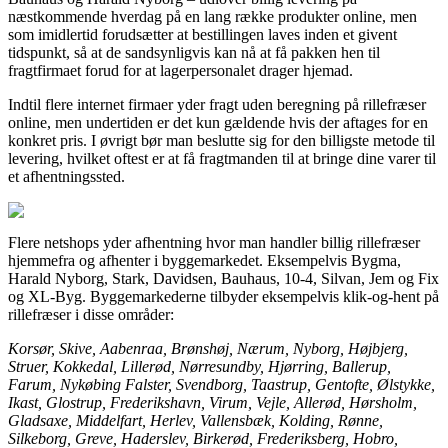
næstkommende hverdag på en lang række produkter online, men
som imidlertid forudsætter at bestillingen laves inden et givent
tidspunkt, så at de sandsynligvis kan nå at få pakken hen til
fragtfirmaet forud for at lagerpersonalet drager hjemad.
Indtil flere internet firmaer yder fragt uden beregning på rillefræser
online, men undertiden er det kun gældende hvis der aftages for en
konkret pris. I øvrigt bør man beslutte sig for den billigste metode til
levering, hvilket oftest er at få fragtmanden til at bringe dine varer til
et afhentningssted.
Flere netshops yder afhentning hvor man handler billig rillefræser
hjemmefra og afhenter i byggemarkedet. Eksempelvis Bygma,
Harald Nyborg, Stark, Davidsen, Bauhaus, 10-4, Silvan, Jem og Fix
og XL-Byg. Byggemarkederne tilbyder eksempelvis klik-og-hent på
rillefræser i disse områder:
Korsør, Skive, Aabenraa, Brønshøj, Nærum, Nyborg, Højbjerg,
Struer, Kokkedal, Lillerød, Nørresundby, Hjørring, Ballerup,
Farum, Nykøbing Falster, Svendborg, Taastrup, Gentofte, Ølstykke,
Ikast, Glostrup, Frederikshavn, Virum, Vejle, Allerød, Hørsholm,
Gladsaxe, Middelfart, Herlev, Vallensbæk, Kolding, Rønne,
Silkeborg, Greve, Haderslev, Birkerød, Frederiksberg, Hobro,