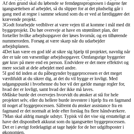
Af den grund skal du løbende se femdøgnsprognosen i dagene før
igangsættelsen af arbejdet, så du slipper for at det pludselig går i
gang med at regne i samme sekund som du er ved at færdiggøre det
krævende projekt.
3
Godt forarbejde vedbliver at være vejen til at komme i mål med dit
byggeprojekt. Du bør overveje at have en strømlinet plan, der
fortæller hvilke arbejdsopgaver der løses hvornår, og en tilhørende
nummerorden. Forsøg at være skarp når du udarbejder
arbejdsplanen.
4
Det kan være en god idé at sikre sig hjælp til projektet, navnlig når
der er tale om væsentlige arbejdsopgaver. Omfangsrige byggerier
gør krav på mere end en person. Endvidere er det mere effektivt og
mere socialt at dele arbejdet med andre.
5
I god tid inden at du påbegynder byggeprocessen er det meget
værdifuldt at du sikrer dig, at det du vil bygge er lovligt. Med
udgangspunkt i hvorhenne du bor vil der gælde mange regler for,
hvad der er lovligt, samt hvad der ikke må laves.
6
Måske burde det overvejes hvorvidt du ønsker at stå for hele
projektet selv, eller du hellere burde investere i hjælp fra en fagmand
til noget af byggeprocessen. Såfremt du ønsker assistance fra en
fagmand er det normalt at lede efter forslag fra flere håndværkere.
7
Man skal aldrig mangle udstyr. Typisk vil det vise sig erstatteligt at
have det disponibelt akkurat som du igangsætter byggeprocessen.
Det er i øvrigt fordelagtigt at tage højde for de her udgiftsposter i
økonomien.