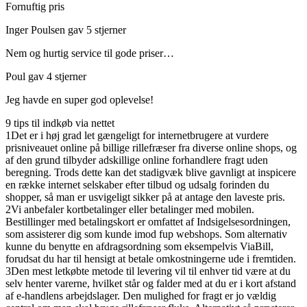
Fornuftig pris
Inger Poulsen gav 5 stjerner
Nem og hurtig service til gode priser…
Poul gav 4 stjerner
Jeg havde en super god oplevelse!
9 tips til indkøb via nettet
1
Det er i høj grad let gængeligt for internetbrugere at vurdere
prisniveauet online på billige rillefræser fra diverse online shops, og
af den grund tilbyder adskillige online forhandlere fragt uden
beregning. Trods dette kan det stadigvæk blive gavnligt at inspicere
en række internet selskaber efter tilbud og udsalg forinden du
shopper, så man er usvigeligt sikker på at antage den laveste pris.
2
Vi anbefaler kortbetalinger eller betalinger med mobilen.
Bestillinger med betalingskort er omfattet af Indsigelsesordningen,
som assisterer dig som kunde imod fup webshops. Som alternativ
kunne du benytte en afdragsordning som eksempelvis ViaBill,
forudsat du har til hensigt at betale omkostningerne ude i fremtiden.
3
Den mest letkøbte metode til levering vil til enhver tid være at du
selv henter varerne, hvilket står og falder med at du er i kort afstand
af e-handlens arbejdslager. Den mulighed for fragt er jo vældig