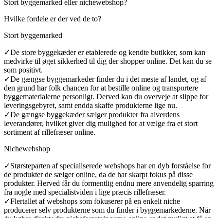
Stort byggemarked eller nichewebshop?
Hvilke fordele er der ved de to?
Stort byggemarked
✓
De store byggekæder er etablerede og kendte butikker, som kan
medvirke til øget sikkerhed til dig der shopper online. Det kan du se
som positivt.
✓
De gængse byggemarkeder finder du i det meste af landet, og af
den grund har folk chancen for at bestille online og transportere
byggematerialerne personligt. Derved kan du overveje at slippe for
leveringsgebyret, samt endda skaffe produkterne lige nu.
✓
De gængse byggekæder sælger produkter fra alverdens
leverandører, hvilket giver dig mulighed for at vælge fra et stort
sortiment af rillefræser online.
Nichewebshop
✓
Størsteparten af specialiserede webshops har en dyb forståelse for
de produkter de sælger online, da de har skarpt fokus på disse
produkter. Herved får du formentlig endnu mere anvendelig sparring
fra nogle med specialistviden i lige præcis rillefræser.
✓
Flertallet af webshops som fokuserer på en enkelt niche
producerer selv produkterne som du finder i byggemarkederne. Når