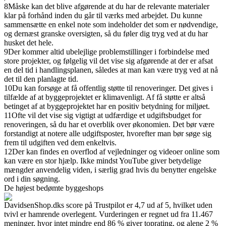
8
Måske kan det blive afgørende at du har de relevante materialer
klar på forhånd inden du går til værks med arbejdet. Du kunne
sammensætte en enkel note som indeholder det som er nødvendige,
og dernæst granske oversigten, så du føler dig tryg ved at du har
husket det hele.
9
Der kommer altid ubelejlige problemstillinger i forbindelse med
store projekter, og følgelig vil det vise sig afgørende at der er afsat
en del tid i handlingsplanen, således at man kan være tryg ved at nå
det til den planlagte tid.
10
Du kan forsøge at få offentlig støtte til renoveringer. Det gives i
tilfælde af at byggeprojektet er klimavenligt. Af få støtte er altså
betinget af at byggeprojektet har en positiv betydning for miljøet.
11
Ofte vil det vise sig vigtigt at udfærdige et udgiftsbudget for
renoveringen, så du har et overblik over økonomien. Det bør være
forstandigt at notere alle udgiftsposter, hvorefter man bør søge sig
frem til udgiften ved dem enkeltvis.
12
Der kan findes en overflod af vejledninger og videoer online som
kan være en stor hjælp. Ikke mindst YouTube giver betydelige
mængder anvendelig viden, i særlig grad hvis du benytter engelske
ord i din søgning.
De højest bedømte byggeshops
DavidsenShop.dks score på Trustpilot er 4,7 ud af 5, hvilket uden
tvivl er hamrende overlegent. Vurderingen er regnet ud fra 11.467
meninger, hvor intet mindre end 86 % giver toprating, og alene 2 %