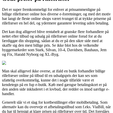
Det er super fremkommeligt for enhver at prissammenligne på
billige rillefræser online hos diverse e-forretninger, og med det motiv
har langt de fleste online shops været tvunget til at trykke priserne på
rillefræser en hel del, og ydermere garantere levering uden betaling.
Det kan dog alligevel blive rentabelt at granske flere forhandlere på
nettet efter tilbud og udsalg på rillefræser online forud for at du
færdiggør din shopping, sådan at du er på den sikre side med at
skaffe sig den mest billige pris. Se ikke blot hos de velkendte
byggemarkeder som Stark, Silvan, 10-4, Davidsen, Bauhaus, Jem
og Fix, Harald Nyborg og XL-Byg.
Man skal alligevel ikke overse, at ifald en butik forhandler billige
rillefræser online på tilbud til en udsalgspris der kan ses som
ufattelig overkommelig, kunne det i nogle tilfælde være et
kendetegn på en fup e-butik. Køb med gængse betalingskort er på
den anden side inkluderet i et lovbud, der redder os imod uærlige e-
handler.
Generelt slår vi et slag for kortbestillinger eller mobilbetaling. Som
alternativ kan du overveje et afbetalingstilbud som f.eks. ViaBill, når
du har til hensigt at klare prisen på rillefræser over tid. Det foreslåes