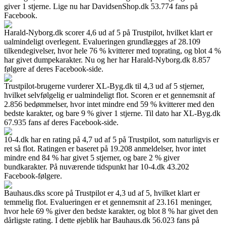
giver 1 stjerne. Lige nu har DavidsenShop.dk 53.774 fans på
Facebook.
Harald-Nyborg.dk scorer 4,6 ud af 5 på Trustpilot, hvilket klart er
ualmindeligt overlegent. Evalueringen grundlægges af 28.109
tilkendegivelser, hvor hele 76 % kvitterer med toprating, og blot 4 %
har givet dumpekarakter. Nu og her har Harald-Nyborg.dk 8.857
følgere af deres Facebook-side.
Trustpilot-brugerne vurderer XL-Byg.dk til 4,3 ud af 5 stjerner,
hvilket selvfølgelig er ualmindeligt flot. Scoren er et gennemsnit af
2.856 bedømmelser, hvor intet mindre end 59 % kvitterer med den
bedste karakter, og bare 9 % giver 1 stjerne. Til dato har XL-Byg.dk
67.935 fans af deres Facebook-side.
10-4.dk har en rating på 4,7 ud af 5 på Trustpilot, som naturligvis er
ret så flot. Ratingen er baseret på 19.208 anmeldelser, hvor intet
mindre end 84 % har givet 5 stjerner, og bare 2 % giver
bundkarakter. På nuværende tidspunkt har 10-4.dk 43.202
Facebook-følgere.
Bauhaus.dks score på Trustpilot er 4,3 ud af 5, hvilket klart er
temmelig flot. Evalueringen er et gennemsnit af 23.161 meninger,
hvor hele 69 % giver den bedste karakter, og blot 8 % har givet den
dårligste rating. I dette øjeblik har Bauhaus.dk 56.023 fans på