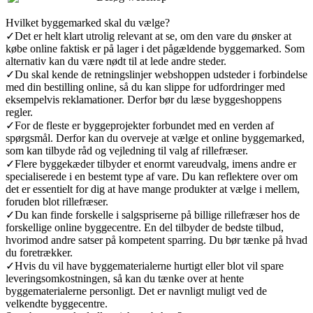
Hvilket byggemarked skal du vælge?
✓
Det er helt klart utrolig relevant at se, om den vare du ønsker at
købe online faktisk er på lager i det pågældende byggemarked. Som
alternativ kan du være nødt til at lede andre steder.
✓
Du skal kende de retningslinjer webshoppen udsteder i forbindelse
med din bestilling online, så du kan slippe for udfordringer med
eksempelvis reklamationer. Derfor bør du læse byggeshoppens
regler.
✓
For de fleste er byggeprojekter forbundet med en verden af
spørgsmål. Derfor kan du overveje at vælge et online byggemarked,
som kan tilbyde råd og vejledning til valg af rillefræser.
✓
Flere byggekæder tilbyder et enormt vareudvalg, imens andre er
specialiserede i en bestemt type af vare. Du kan reflektere over om
det er essentielt for dig at have mange produkter at vælge i mellem,
foruden blot rillefræser.
✓
Du kan finde forskelle i salgspriserne på billige rillefræser hos de
forskellige online byggecentre. En del tilbyder de bedste tilbud,
hvorimod andre satser på kompetent sparring. Du bør tænke på hvad
du foretrækker.
✓
Hvis du vil have byggematerialerne hurtigt eller blot vil spare
leveringsomkostningen, så kan du tænke over at hente
byggematerialerne personligt. Det er navnligt muligt ved de
velkendte byggecentre.