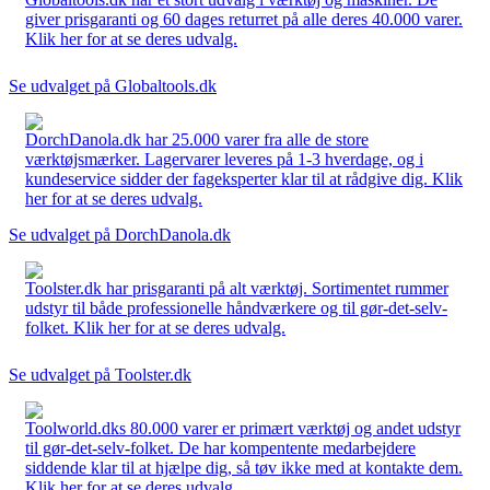
giver prisgaranti og 60 dages returret på alle deres 40.000 varer.
Klik her for at se deres udvalg.
Se udvalget på Globaltools.dk
DorchDanola.dk har 25.000 varer fra alle de store
værktøjsmærker. Lagervarer leveres på 1-3 hverdage, og i
kundeservice sidder der fageksperter klar til at rådgive dig. Klik
her for at se deres udvalg.
Se udvalget på DorchDanola.dk
Toolster.dk har prisgaranti på alt værktøj. Sortimentet rummer
udstyr til både professionelle håndværkere og til gør-det-selv-
folket. Klik her for at se deres udvalg.
Se udvalget på Toolster.dk
Toolworld.dks 80.000 varer er primært værktøj og andet udstyr
til gør-det-selv-folket. De har kompentente medarbejdere
siddende klar til at hjælpe dig, så tøv ikke med at kontakte dem.
Klik her for at se deres udvalg.