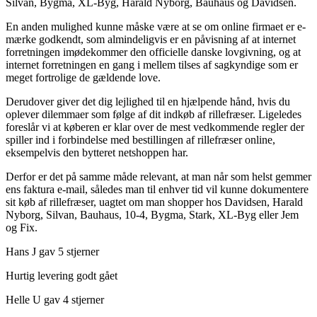
Silvan, Bygma, XL-Byg, Harald Nyborg, Bauhaus og Davidsen.
En anden mulighed kunne måske være at se om online firmaet er e-
mærke godkendt, som almindeligvis er en påvisning af at internet
forretningen imødekommer den officielle danske lovgivning, og at
internet forretningen en gang i mellem tilses af sagkyndige som er
meget fortrolige de gældende love.
Derudover giver det dig lejlighed til en hjælpende hånd, hvis du
oplever dilemmaer som følge af dit indkøb af rillefræser. Ligeledes
foreslår vi at køberen er klar over de mest vedkommende regler der
spiller ind i forbindelse med bestillingen af rillefræser online,
eksempelvis den bytteret netshoppen har.
Derfor er det på samme måde relevant, at man når som helst gemmer
ens faktura e-mail, således man til enhver tid vil kunne dokumentere
sit køb af rillefræser, uagtet om man shopper hos Davidsen, Harald
Nyborg, Silvan, Bauhaus, 10-4, Bygma, Stark, XL-Byg eller Jem
og Fix.
Hans J gav 5 stjerner
Hurtig levering godt gået
Helle U gav 4 stjerner